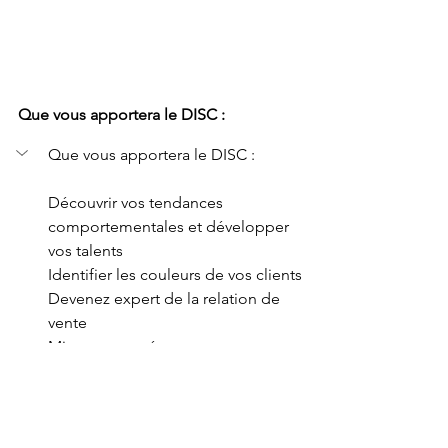
Que vous apportera le DISC : 
Que vous apportera le DISC :
Découvrir vos tendances 
comportementales et développer 
vos talents
Identifier les couleurs de vos clients
Devenez expert de la relation de 
vente
Mieux vous préparer aux rencontres
Proposer une offre sur mesure
Connaître vos axes de 
développement 
Regagner en motivation et être 