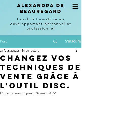
Alexandra de
beauregard
Coach & formatrice en
développement personnel et
professionnel
S'inscrire
Post
24 févr. 2022
2 min de lecture
changez vos
techniques de
vente grâce À
l’outil disc.
Dernière mise à jour :
30 mars 2022