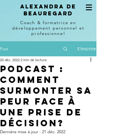
Alexandra de
beauregard
Coach & formatrice en
développement personnel et
professionnel
S'inscrire
Post
20 déc. 2022
2 min de lecture
Podcast :
comment
surmonter sa
peur face à
une prise de
décision?
Dernière mise à jour :
21 déc. 2022