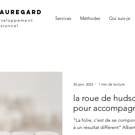
eauregard
Services
Méthodes
Qui suis-je
éveloppement
ssionnel
30 janv. 2023
1 min de lecture
la roue de hudson
pour accompagn
"La folie, c'est de se compo
à un résu