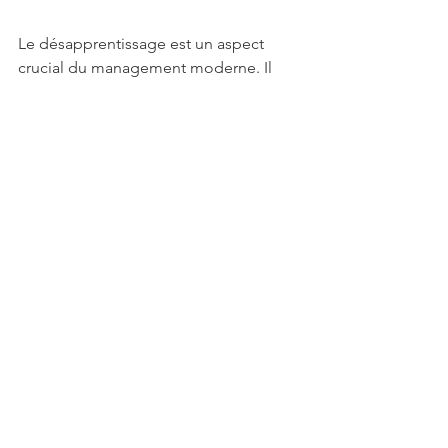
Le désapprentissage est un aspect 
crucial du management moderne. Il 
permet aux leaders de s’adapter et de 
prospérer dans un environnement 
complexe. En adoptant cette 
approche, les managers non 
seulement améliorent leur efficacité 
personnelle mais aussi l’ensemble de 
leur équipe.
Êtes-vous prêt à désapprendre pour 
mieux manager ? Quels aspects de 
votre management devriez-vous 
remettre en question ?