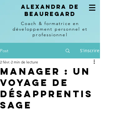
Alexandra de
beauregard
Coach & formatrice en
développement personnel et
professionnel
S'inscrire
Post
2 févr.
2 min de lecture
Manager : Un
Voyage de
Désapprentis
sage